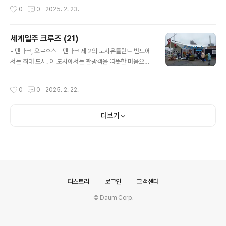
곳 한마디로 해서,‘예쁜 도시’였다. 도버에서 기차로 갔는
웨이에서 5번째로 큰 도시. 이번 여행 이전에는 알지 못했
작성시간
0
0
2025. 2. 23.
데대략 30분 정도..
던 이름. ㅎ
세계일주 크루즈 (21)
글 내용
- 덴마크, 오르후스 - 덴마크 제 2의 도시유틀란트 반도에
서는 최대 도시. 이 도시에서는 관광객을 따뜻한 마음으로
맞이하고 있었다. 코펜하겐에서는 반대 상황이었다.크루즈
터미널에서조차 직원들이 보이지 않고사무실은 닫아놓았
작성시간
0
0
2025. 2. 22.
고,아무런 도움을 받을 수 없었는데... 오르후스에서는 자원
봉사자들을 시내 곳곳에 배치해서관광객들에게 길안내 등
각종 서비스를 하는 게 돋보였다. 자원봉사자들의 연령대
더보기
는 대략 60대 정도로 보였다. 그 중 한명은 우리가 한국에
서 왔다니까매우 반가워하며 자신은 한국에 한번 가보는
게 꿈이라고..한국과 관련된 것은 다 좋아한다고.. 그래서
한국과 무슨 특별한 인연이라도 있느냐고 물었더니그런 건
없는데한국 음악을 들으며 한국을 좋게 생각하게 되었고,
영화나 드라마 등을 보면서 한국에 대한 로망..
의안내
티스토리
로그인
고객센터
© Daum Corp.