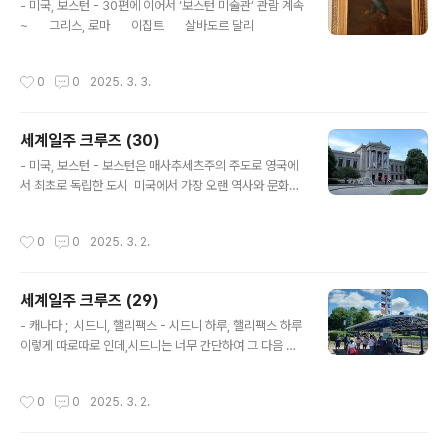
용이하고브루클린 쪽에 기항하면 맨해튼으로의 이동이 간
- 미국, 보스턴 - 30편에 이어서 ‘보스턴 미술관’ 관람 계속
단치 않다. 그래서 신경이 쓰였는데다행스럽게도 맨해튼의
~ 그리스, 로마 이집트 살바도르 달리
서쪽 중간지점이라 여러 가지로 편했다. 뉴욕에서는 메트
로폴리탄과 뉴욕현대미술관(MOMA)에 집중하기로 했
작성시간
0
0
2025. 3. 3.
다. 메트로폴리탄 관람은 ‘리얼 트립’에서 ‘도슨..
세계일주 크루즈 (30)
글 내용
- 미국, 보스턴 - 보스턴은 매사추세츠주의 주도로 영국에
서 최초로 독립한 도시 미국에서 가장 오랜 역사와 문화의
도시 그 유명한 하버드와 MIT가 있는 교육의 도시 세계에
서 가장 전통 깊은 마라톤 대회인 보스턴 마라톤의 개최 도
작성시간
0
0
2025. 3. 2.
시 .................. 대표적인 것만 추려도 이 정도인 도시매력덩
어리인 도시그래서오래전부터 가보고 싶었던 도시 마음
같아서는 일주일 정도 머물면서 둘러보고 싶은 곳인데,주
세계일주 크루즈 (29)
어진 시간이 하루 밖에 되지 않아 고민되었다. 고민 후에 내
글 내용
린 결론은어설프게 돌아다니느니딱 한 곳‘보스턴 미술관’
- 캐나다 ; 시드니, 핼리팩스 - 시드니 하루, 핼리팩스 하루
관람에만 집중하자... 였다. 보스턴 미술관(MFA, Museu
이렇게 따로따로 인데,시드니는 너무 간단하여 그 다음 코
m of Fine Arts, Boston)은뉴욕의 메트로폴리탄, 파리
스인 핼리팩스와 같이 묶었다. ㅎ 시드니는 작은 소도시여
의 루브르 박물관과 어깨를 나란히 하는 세계 최고..
서 그냥 잠시 쉬어가는 느낌.. 그런데 핼리팩스는노바스코
작성시간
0
0
2025. 3. 2.
샤주의 주도이자캐나다 대서양 연안의 도시 중에 최대 항
구도시 열심히 둘러보았지만맛만 보고 가는 느낌이어서 아
쉬웠다. 도시의 생김새가 아름다웠다. 시드니는 이 정도