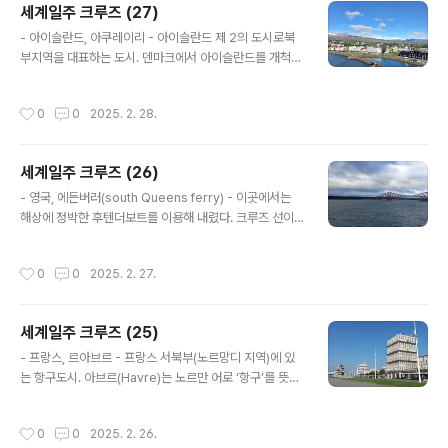
세계일주 크루즈 (27)
로 끝 ~ ㅎ
글 내용
- 아이슬란드, 아쿠레이리 - 아이슬란드 제 2의 도시로북
부지역을 대표하는 도시. 덴마크에서 아이슬란드를 개척했
을 때처음 정착했던 장소로 알고 있음. 아이슬란드는 국가
총 인구가 38만명 정도라는데자체 화폐를 가지고 있어서
작성시간
0
0
2025. 2. 28.
놀랐다. 그 정도 인구에 어떻게 자체 화폐를?? 그리고 물가
수준이 너무 높아서 두 번째 놀랐다. 아마 세계 최고 수준의
물가가 아닐까? 생각될 정도였다. 물가가 높다는 것은아이
세계일주 크루즈 (26)
슬란드인들의 소득 수준이 그만큼 높다는 얘긴데 ...
글 내용
- 영국, 에든버러(south Queens ferry) - 이곳에서는
해상에 정박한 후텐더보트를 이용해 내렸다. 크루즈 선이
접안할 수 없는 지역에서는배에 있는 구명정을 사용해서
배와 육지를 연결하는 역할을 맡기는데그때 부르는 이름이
작성시간
0
0
2025. 2. 27.
‘텐더보트’. 비상시엔 구명정, 평상시엔 텐더보트. 텐더보트
로 연결되는 곳은 ‘south Queens ferry’ 에든버러 아래
지역에 있는 작고 예쁜 마을이었다. 스코틀랜드의 수도인
세계일주 크루즈 (25)
에든버러는 높은 지대에 있어서 ‘사우스 퀸스 페리’에서 버
글 내용
스를 이용해 올라가야 한다. 날씨가 좋지 않은데다가몸 컨
- 프랑스, 르아브르 - 프랑스 서북부(노르망디 지역)에 있
디션도 좋지 않아 에든버러 가는 건 생략하고‘사우스 퀸스
는 항구도시. 아브르(Havre)는 노르만 어로 ‘항구’를 뜻한
페리’만 둘러보았다.(에든버러는 이미 가봤기 때문에 별 미
단다. 수도와 가까이 있다는 점에서한국의 인천과 비교되
련이 없었다)
기도 한다는데... 마르세이유가 지중해의 대표적인 항구라
작성시간
0
0
2025. 2. 26.
면,르아브르는 대서양으로 나가는 관문 이 도시는 독특한