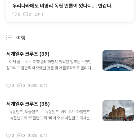
우리나라에도 비영리 독립 언론이 있다니.... 반갑다.
0
0
조회
1
여행
분류 전체보기
주요 글 목록
세계일주 크루즈 (39)
글 내용
- 이제 끝 ~ ㅎ - 여행 준비하면서 있었던 일또는 느꼈던
점그리고 잠깐씩 메모했던 것들 몇 개를무작위로 올리며
이번 여행기를 마무리하려 한다. ㅎ 여행 떠나기 전날 밤,
대형 캐리어 하나가 고장이 났다.바퀴가 삭아서 무너진
작성시간
0
0
2025. 3. 12.
것. 오랫동안 사용하지 않았던 것이지만별 이상이 없어 보
여서 안심했던 캐리어다. 캐리어를 창고에서 꺼내 봤을 때
괜찮았고,짐을 싸서 넣을 때까지 아무렇지 않았는데,다 넣
세계일주 크루즈 (38)
고 세워서 움직여 보니 주저앉는다. 보기엔 멀쩡해보였지
글 내용
만,실제로는 바퀴의 고무부분이 삭아있었던 것. 깜짝 놀라
- 뉴질랜드, 오클랜드 - - 뉴질랜드, 베이 오브 아일랜드
서자세히 살펴보니 케이스 자체도 약간 삭은 듯하다.누르
- 뉴질랜드의 ‘오클랜드’와 ‘베이 오브 아일랜드’에서는 시
면 소리가 나는 게 어째 불안하다. 비상이 걸렸다.바로 다음
드니로 회항하기 직전의 마지막 일정이어서아쉬운 마음에
날 아침 일찍 집을 나서야 하는데밤중에대형 캐리어 하나
사진 찍는 것도 게을리 하면서 대충 보냈다. 그래서 두 도시
작성시간
0
0
2025. 3. 12.
가 고장이 난 걸 알았으니... 부..
를 하나로 묶었다. 오클랜드는 뉴질랜드 최대 도시이며 경