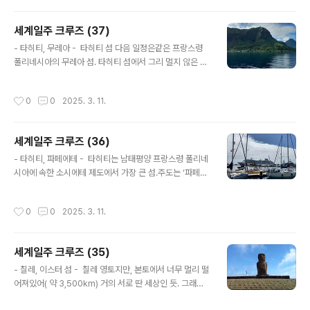
제 중심지. 부두에서 연결되는 ‘퀸 스트리트’가 가장 번화한
거리였다.(영연방 국가들에서 공통적으로 나타나는 ‘퀸’어
세계일주 크루즈 (37)
쩌고... 좀 지겹다. ㅎ) 퀸 스트리트를 제외한 다른 거리는
글 내용
그냥 평범한 듯했다. 베이 오브 아일랜드는 이번에 처음
- 타히티, 무레아 - 타히티 섬 다음 일정은같은 프랑스령
듣는 이름이라 별 다른 관심 없이 갔었다. 그런데 여행을 끝
폴리네시아의 무레아 섬. 타히티 섬에서 그리 멀지 않은 곳
내고 와서 알아보니뉴질랜드에서는 유명한 관광지란다. 1
에 있는 듯했는데,보통 ‘타히티의 무레아’라고 한다고.. 타
44개의 섬과 만그리고 자잘한 도시들까지 모두 포함한 이
히티 섬이나 이곳이나 높이 솟아오른 산이 압권이다. 섬 전
작성시간
0
0
2025. 3. 11.
름이 ‘베이 오브..
체가 주로 산악지형이고 평지는 많지 않아서과거에는 사람
들 살기가 힘들었을 듯하다. 경치가 아름다워서지금은 관
광으로 호황을 누리고 있지만... 무레아는 자기가 본 섬 중
세계일주 크루즈 (36)
에 가장 아름다운 섬이라고 상기된 표정으로 얘기하는 승
글 내용
객이 있고 크루즈 승무원도 자신 있게 추천하는 섬이 바로
- 타히티, 파페에테 - 타히티는 남태평양 프랑스령 폴리네
무레아라고... 그런 말들이 어느 정도 이해될 정도로무레아
시아에 속한 소시에테 제도에서 가장 큰 섬.주도는 ‘파페에
의 자연환경이 매력적이긴 했다.
테’ 타히티는 진주가 특산품이란다.실제로 파페에테 시내
엔 진주로 만든 장식품을 파는 상점들이 매우 많았다. 일반
작성시간
0
0
2025. 3. 11.
적으로 ‘타히티’라고 하면 프랑스령 폴리네시아 전체를 뜻
할 때가 많다. 타히티는사계절 날씨가 온화하여옷이 필요
없을 정도이고우거진 숲맑은 바닷물적당한 먹을거리들게
세계일주 크루즈 (35)
다가 육지와 멀리 떨어져있어 안전하고...아마도 지상낙원
글 내용
에 가까웠을 듯하다. 순박한 사람들이 오순도순 살아가
- 칠레, 이스터 섬 - 칠레 영토지만, 본토에서 너무 멀리 떨
는... 그런데 그걸 깨트린 프랑스인들.. 지들 맘대로 강점하
어져있어( 약 3,500km) 거의 서로 딴 세상인 듯. 그래서
고핵실험을 하고불어 사용을 강요하며 그들 고유의 언어를
내부적으로 분리 독립 요구도 있다는데... 하지만 그게 가능