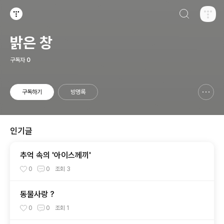
검색하기
티스토리
밝은 창
구독자
0
구독하기
방명록
신고하기 레이어
열기
인기글
추억 속의 '아이스께끼'
0
0
조회
3
동물사랑 ?
0
0
조회
1