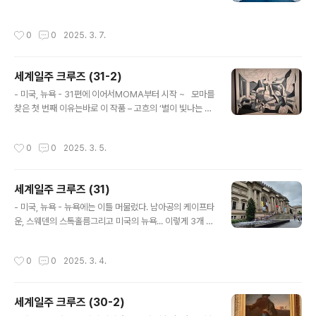
생지는 일리노이 주의 ‘오크 파크’이기 때문이다. 미국의
정찬에 참여하는 소위 ‘포멀 데이’.이번에는 약 열두 번의
33대 대통령이었던 해리스 트루먼은 이곳 키웨스트를 좋
포멀 데이가 있다고 해서 정장과 턱시도를 준비했고,덤으
작성시간
0
0
2025. 3. 7.
아해서 자주 찾..
로 개량한복도 새것으로 사갔다. 포멀 데이엔 보통서로 상
대방의 복장에 대해 칭찬하거나관심을 가지고 물어보거나
하며 화기애애한 분위기가 형성되기 때문에기대를 가지고
세계일주 크루즈 (31-2)
참여한다. 그런데 이번엔 그런 모습이 거의 보이지 않았다.
글 내용
전체적으로 그런 분위기가 느껴지지 않았다. 같이 여행 온
- 미국, 뉴욕 - 31편에 이어서MOMA부터 시작 ~ 모마를
일행들끼리만 어울리며 즐기는 듯했다. 이상했다. 그런 풍
찾은 첫 번째 이유는바로 이 작품 – 고흐의 ‘별이 빛나는 밤’
토는 호주와 뉴질랜드 사람들의 특징인가?.. 하는 생각이
– 을 보기 위함임. 그런데작품 앞에 항상 사람들이 바글바
들었다. 승객들 대다수가 그들이기 때문에,그런 생각이 들
글해서 제대로 감상할 수가 없었다. 이 작품 앞에만 유난히
작성시간
0
0
2025. 3. 5.
지 않을 수 없었다. 또 하나 ..
사람들이 많았다.사진도 겨우 겨우 찍었다. 작품을 처음
마주했을 때 크기가 생각보다 작아 약간 실망했다. ㅎ M
OMA 도 이 정도로 끝내고.. 뉴욕 사진 몇 장
세계일주 크루즈 (31)
글 내용
- 미국, 뉴욕 - 뉴욕에는 이틀 머물렀다. 남아공의 케이프타
운, 스웨덴의 스톡홀름그리고 미국의 뉴욕... 이렇게 3개 도
시는 이틀씩 배정되었다. 원래는 러시아의 상트페테르부르
크가 해당되었었는데러-우 전쟁 때문에 러시아가 배제되
작성시간
0
0
2025. 3. 4.
는 바람에 스웨덴의 스톡홀름이 이틀 머무는 곳으로 바뀐
것 뉴욕에는 어느 부두에 정박하느냐에 따라 그 다음의 이
동계획이 많이 달라진다. 맨해튼에 있는 부두를 이용하면
세계일주 크루즈 (30-2)
위치에 따라 조금 다르긴 하지만 대체적으로 시내 접근이
글 내용