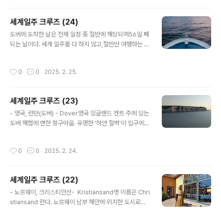
건축물들로도 유명하단다. 현대유럽건축을 공부하거나 전
공하는 사람이라면거의 반드시 들러봐야 하는 도시란
세계일주 크루즈 (24)
다. 앙드레 말로 박물관이 있어서 둘러봤는데,인상파 그
글 내용
림이 많았다. '외젠 부뎅'의 작품들이 인상 깊었다. 그가
도버에 도착한 날은 전체 일정 중 절반에 해당되며56일 째
인상파 작가들의 스승 격이라는 얘기는이미 들어서 알고
되는 날이다. 세계 일주를 다 하지 않고,절반만 여행하는 사
있었지만,이곳의 전시물들을 보면서 그렇게 평가받는 이유
람들도 있어서도버에서 하선하는 승객들이 꽤 많았다. 물
를 확실히 알게 되었다.
론 새로 승선하는 승객들도 있었고... 절반 기념으로,이번
작성시간
0
0
2025. 2. 25.
여행 중 잠깐씩 메모했던 것 몇 개를 순서 없이 그냥 올려본
다. ^^ ................... 승객들을 보면비만인 사람들이 너무
많다. 비만 정도도 보통이 아니라 ‘고도 비만’이나 ‘초고도
세계일주 크루즈 (23)
비만’이다. 우리나라에서 ‘비만인’에 속하는 사람들은그곳
글 내용
에 가면 날씬한 축에 든다. 자신감을 가져도 좋다. ㅎ 이번
- 영국, 런던(도버) - Dover영국 잉글랜드 켄트 주에 있는
에 나도 모르게 나온 표현은‘참으로 푸~짐~ 하다’ 다른 표
도버 해협에 면한 항구마을. 유명한 '하얀 절벽'이 입구에
현이 떠오르지 않아서 그랬는데,지금 생각해봐도 더 적절
있다. 로마 시대 이전에 '두브리스'란 촌락이 있었는데 유럽
한 묘사는 없는 듯... 암튼 ‘푸짐..
본토와 로마인의 교통을 연결하는 중요한 지점이었다. 도
작성시간
0
0
2025. 2. 24.
버는 현재 240㏊ 이상의 부두를 가진 영국에서 가장 앞선
여객항구이며 도버 해협를 횡단하는 페리의 주요항구이기
도 하다. 도버에서는 캔터베리에 가보는 걸로 계획했
세계일주 크루즈 (22)
다. 캔터베리는영국 동남부 켄트 주에 있는 위치한 유서 깊
글 내용
은 도시앵글로색슨 시대 때 켄트 왕국의 수도였다고... 영국
- 노르웨이, 크리스티안산- Kristiansand옛 이름은 Chri
종교의 중심지.영국성공회의 본산인 캔터베리 대성당이 있
stiansand 란다. 노르웨이 남부 해안에 위치한 도시로유
는 곳 시내에 소규모 강물이 흐르고 그 주변 정관이 멋진
럽 본토와 노르웨이 전역을 연결하는 교통의 중심지. 노르