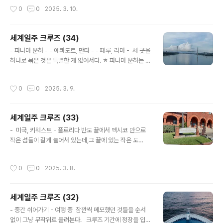
못 쓰게 하고등등자신들의 이익을 위해 낙원을 망쳐놓은
할까?인구가 1만 명 될까 말까라는데 ... 육지와의 주 이동
작성시간
0
0
2025. 3. 10.
듯하다. 시내에서 사람들을 보면서 느낀..
수단은 비행기인 듯하고배는 그냥 보조적인 정도인 듯 배
를 댈 수 있는 곳이 빈약하여작은 배들만 가능하고큰 배는
바다 위에서 닻을 내려야... 이스터 섬의 모아이 석상들을
세계일주 크루즈 (34)
보며그 당시 어떤 종교가 있었을까... 생각했다. 종교적인
글 내용
믿음이 아니고서는그런 것들이 나올 수 없다고 봐서다. 옛
- 파나마 운하 - - 에콰도르, 만타 - - 페루, 리마 - 세 곳을
날에 이스터 섬의 지도자가, 또는 종교 지도자가 “석상을
하나로 묶은 것은 특별한 게 없어서다. ㅎ 파나마 운하는 통
만들어서 섬 둘레에 돌아가며 배치해놓아야 한다.” “그래
과하는데 하루가 걸렸는데구경이야 잘 했지만 특별한 꺼리
야 섬 주민들에게 좋고, 여러 가지 우환도 예방이 된다.”
가 없고... 에콰도르의 만타는 항구 주변만 잠깐 둘러보고
작성시간
0
0
2025. 3. 9.
등..
끝냈다 에콰도르의 치안상태가 좋지 않고기항하는 만타 시
의 상태도 좋지 않으니 조심하라는 경고를 배에서 들었는
데터미널 밖으로 나가보니 실제로 곳곳에 무장 군경이 지
세계일주 크루즈 (33)
키고 있는 등 분위기가 영 꽝이라서멀리 가보고 싶은 맘이
글 내용
사라졌다. 페루의 리마는 리마라고 하지만 ‘카야오’라는 화
- 미국, 키웨스트 - 플로리다 반도 끝에서 멕시코 만으로
물 위주 항구에 정박하였다.그래서 리마 시내까지는 한 시
작은 섬들이 길게 늘어서 있는데,그 끝에 있는 작은 도
간 이상 나가야한단다. 리마의 신도시인 ‘미라플로레스’ 까
시. 본토에서 160㎞ 떨어져 있으며, 길게 이어진 플로리
지는 선사에서 제공하는 버스가 운행되었는데한 시간 정도
다키스 제도의 끝에 위치 쿠바와 최단 거리에 있는 도
작성시간
0
0
2025. 3. 8.
소요될 거라고 하더니..
시. 쿠바와의 거리가 90마일 밖에 되지 않는다는 표
시 ‘키웨스트’하면 떠오르는 인물은 ‘헤밍웨이’와 ‘트루
먼’ 헤밍웨이는 이곳에 8년 정도 머물면서 그 유명한 ‘노인
세계일주 크루즈 (32)
과 바다’를 집필했단다. 그래서 그가 머물던 집이 관광명소
글 내용
로 되어있다고.. 이곳에 헤밍웨이의 생가가 있다는 주장도
- 중간 쉬어가기 - 여행 중 잠깐씩 메모했던 것들을 순서
있던데,그건 좀 믿기 힘든 주장인 듯하다. 공식적인 그의 출
없이 그냥 무작위로 올려본다. 크루즈 기간에 정장을 입고