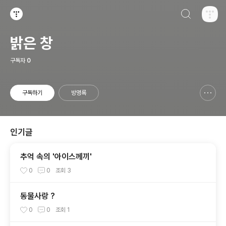
검색하기
티스토리
밝은 창
구독자
0
구독하기
방명록
신고하기 레이어
열기
인기글
추억 속의 '아이스께끼'
0
0
조회
3
동물사랑 ?
0
0
조회
1