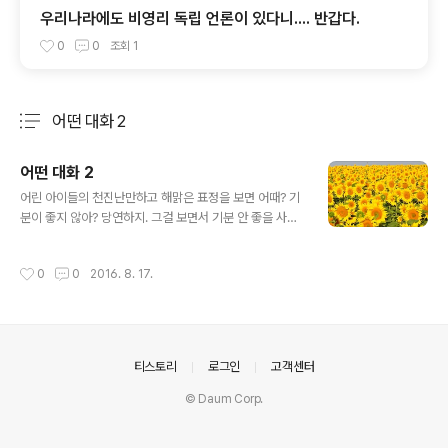
우리나라에도 비영리 독립 언론이 있다니.... 반갑다.
0
0
조회
1
어떤 대화 2
분류 전체보기
주요 글 목록
어떤 대화 2
글 내용
어린 아이들의 천진난만하고 해맑은 표정을 보면 어때? 기
분이 좋지 않아? 당연하지. 그걸 보면서 기분 안 좋을 사람
이 있을까? 난 기분이 좋지 않았을 때도 그런 장면을 보면
저절로 미소가 지어지던데... 그래, 맞아. 나도 그래. 그런데
작성시간
0
0
2016. 8. 17.
아이들이 그렇게 편안하고 해맑은 표정을 지을 수 있는 것
은, 든든한 보호자 즉 부모가 있기 때문 아닐까? 부모가 지
켜줄 거라는 믿음과 모든 것을 부모가 알아서 해줄 거라는
신뢰 말이야. 그런 면도 있겠지. 그런 면도 있는 정도가 아
니라, 내가 보기엔 그게 다야. 다른 이유는 없는 거 같아.
의안내
티스토리
로그인
고객센터
흠... 그럴 수도... 그런데 커가면서 아이들은 부모가 모든 것
을 다 해줄 수 있는 그런 존재가 아니라는 것을 서서히 깨닫
© Daum Corp.
게 되지. 너도 아마 경험했을 거야. 어린 아이들이 자기 아..