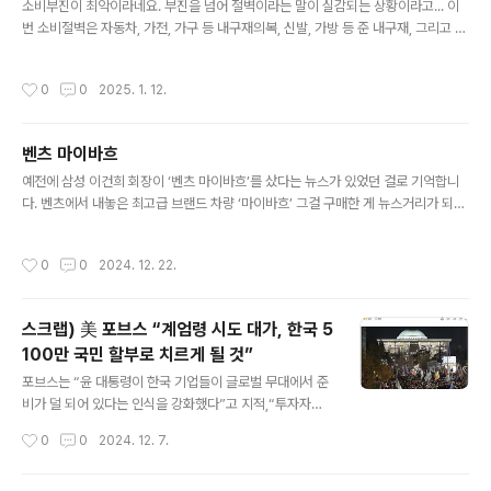
소비부진이 최악이라네요. 부진을 넘어 절벽이라는 말이 실감되는 상황이라고... 이
번 소비절벽은 자동차, 가전, 가구 등 내구재의복, 신발, 가방 등 준 내구재, 그리고 음
식료품, 화장품 등 비 내구재를 포함해 모든 상품군에서 예외 없이 나타나고 있답니
다. 모든 소비가 얼어버렸다는 얘기지요. 그런데 진짜 문제점은재작년에 이어 2년 연
작성시간
0
0
2025. 1. 12.
속 감소했다는 사실. 이렇게 모든 소비재 소비가 2년 연속 감소한 것은 1995년 관련
통계가 집계된 이후 처음이라고... IMF 즉 1998년 외환위기 당시 모든 상품군 소비
가 마이너스를 기록하기도 했지만 바로 이듬해 반등했답니다. 따라서 지금 소비절벽
벤츠 마이바흐
은 IMF 때보다도 더 최악이라는 거죠. ......... 혼자만 힘든 게 아니었네요. http://v.d
글 내용
aum.net/v/2..
예전에 삼성 이건희 회장이 ‘벤츠 마이바흐’를 샀다는 뉴스가 있었던 걸로 기억합니
다. 벤츠에서 내놓은 최고급 브랜드 차량 ‘마이바흐’ 그걸 구매한 게 뉴스거리가 되었
던 거죠. ㅎ 암튼 그래서 그 차를 알게 되었는데... 그런데 최근에 길에서 ‘벤츠 마이
바흐’가 심심찮게 보이더군요. 몇 년 전까지만 해도구경하기 힘들었던 거 같은데이젠
작성시간
0
0
2024. 12. 22.
제법 많이 보여요. 그래서 ‘우리나라에 부자 진짜 많은 모양이네. ~’ 생각했죠. ㅎ 오
늘도 보이기에검색해서 관련 뉴스를 보니국내 누적판매량이 1만대 넘었다네요.
흠.... 자주 보였던 이유가 있었던 겁니다. ㅎ
스크랩) 美 포브스 “계엄령 시도 대가, 한국 5
100만 국민 할부로 치르게 될 것”
글 내용
포브스는 “윤 대통령이 한국 기업들이 글로벌 무대에서 준
비가 덜 되어 있다는 인식을 강화했다”고 지적,“투자자들
이 아시아에서 계엄령 시행자를 연상할 때 인도네시아, 미
작성시간
0
0
2024. 12. 7.
얀마, 필리핀, 태국, 그리고이제는 한국도 떠올릴 것”이라
고 비판했다. http://n.news.naver.com/mnews/arti