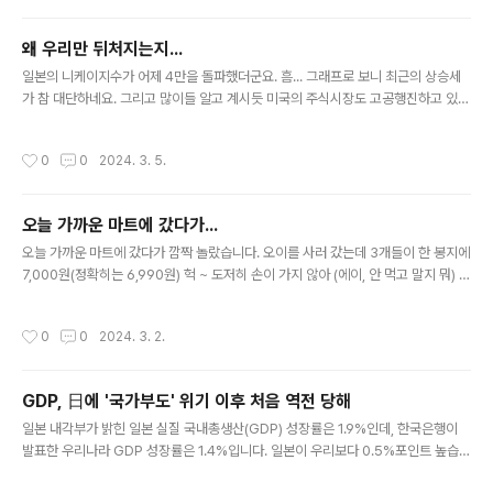
미국 화폐 가치로 10억 달러 이상인 사람,우리 돈으로 환산하면 약 1조 3,000억 이
상 있는 사람... 백만장자는 미국에서 쓰이던 millionaire를, 억만장자는 billionaire
왜 우리만 뒤처지는지...
를 우리말로 바꾼 것이기 때문에, 억만장자 기준은 1억 달러가 아니고 10억 달러임
글 내용
> 순자산이..
일본의 니케이지수가 어제 4만을 돌파했더군요. 흠... 그래프로 보니 최근의 상승세
가 참 대단하네요. 그리고 많이들 알고 계시듯 미국의 주식시장도 고공행진하고 있습
니다. 그런데 우리나라는 지지부진하네요. ‘한미일’ 3국 중에 우리나라 주식시장만
맥을 못 추고 있어요. 왜 우리만 뒤처지는지... 쩝 ~ 심지어 대만 주식시장도 좋다는
작성시간
0
0
2024. 3. 5.
데....
오늘 가까운 마트에 갔다가...
글 내용
오늘 가까운 마트에 갔다가 깜짝 놀랐습니다. 오이를 사러 갔는데 3개들이 한 봉지에
7,000원(정확히는 6,990원) 헉 ~ 도저히 손이 가지 않아 (에이, 안 먹고 말지 뭐) 그
냥 돌아서고 말았습니다. ㅠ 오이만 사러 갔었기 때문에 빈손으로 돌아오는데 마음이
참... 많이 무거웠습니다. ㅜ 그나저나 왜 이렇게 비싸죠? 지금이 비쌀 때라서? 그래
작성시간
0
0
2024. 3. 2.
도 그렇지... 이렇게 비쌀 수 있는 건가??
GDP, 日에 '국가부도' 위기 이후 처음 역전 당해
글 내용
일본 내각부가 밝힌 일본 실질 국내총생산(GDP) 성장률은 1.9%인데, 한국은행이
발표한 우리나라 GDP 성장률은 1.4%입니다. 일본이 우리보다 0.5%포인트 높습니
다. 우리나라 성장률이 일본보다 뒤진 건 ‘국가부도’ 위기를 맞았던 1998년 이후 25