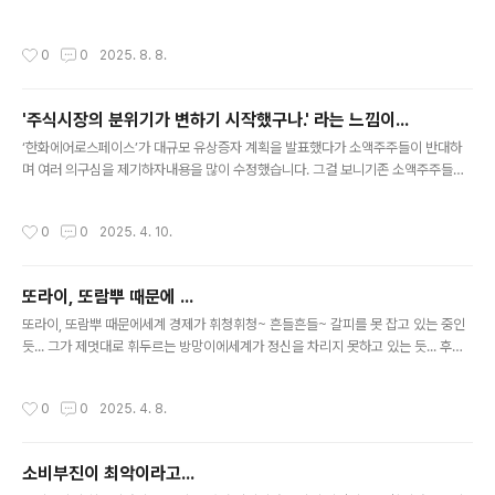
화하는 건 아니었지만,바로 옆이기 때문인지 다 들렸고,상대방 목소리도 뚜렷하게 들
릴 정도였지요. “삼성전자 좋아지는 거 같던데, 조금 더 가지고 가도 되겠지요?” (상
작성시간
0
0
2025. 8. 8.
대방이 약간 당황하는 목소리로) “네? 삼성전자요?” “네, 삼성전자” “그건 전에 6만
원대에서 팔았는데요.” “아 ~ 그랬나요?” “네” “음... 암튼 앞으로도 잘 부탁해요.”
..... 대화 내용을 봤을 때,증권사의 담당 영업직원하고 통화하는 거 같았는데,.. 삼성
'주식시장의 분위기가 변하기 시작했구나.' 라는 느낌이...
전자 주식을 가지고 있는지 팔았는지 기억이 애매하여 전화로 확인한 듯합니다. ㅎ
글 내용
온라인 주식매매가 보편화된 현..
‘한화에어로스페이스’가 대규모 유상증자 계획을 발표했다가 소액주주들이 반대하
며 여러 의구심을 제기하자내용을 많이 수정했습니다. 그걸 보니기존 소액주주들이
제기하는 의구심을 풀기 위해 회사에서 나름 노력을 했구나... 라는 생각이 들더군
요. 그래서 조금은 신선하게 다가왔습니다. 그동안 우리나라 주식시장에서는 소액주
작성시간
0
0
2025. 4. 10.
주들의 이의제기나 항의는 무시되기 일쑤였고대주주의 이익이 우선시되는 분위기였
죠. 때로는 단순 우선시를 넘어합법을 가장한 교묘한 조작까지도 가능한 ... 그래서 주
식시장은 불신을 받아왔고,‘국장 탈출은 지능 순..’ 이라는 말까지 등장하는 등이른바
또라이, 또람뿌 때문에 ...
‘코리아 디스카운트’의 한 요인이기도 했습니다. 그런데 이번에는 조금 다른 모습이
글 내용
나타난 겁니다. 작은 변화이긴 하지만,지금까지는 보기 힘들었던 모습이..
또라이, 또람뿌 때문에세계 경제가 휘청휘청~ 흔들흔들~ 갈피를 못 잡고 있는 중인
듯... 그가 제멋대로 휘두르는 방망이에세계가 정신을 차리지 못하고 있는 듯... 후
~ 원칙도 없고 기준도 없고자기 멋대로 이랬다저랬다... 경제에서는 ‘불확실성’을 가
장 싫어하는데,예측할 수 없는 자의 언어가 계속 그 불확실성을 부추기고 있는 작금
작성시간
0
0
2025. 4. 8.
의 상황... 심히 걱정된다. 한 사람의 말 한마디 한마디에세계 경제가 이렇게 출렁거린
적이 있었던가? 누군가 위기 발생을 예고하고,또 누군가는 ‘경제 핵전쟁’을 예고하던
데... 아닌 게 아니라 이런 식이 계속 되면‘경제위기’가 오거나핵전쟁이라 할 만한 경
소비부진이 최악이라고...
제상황이 올지도 모르겠다는 생각이 든다. 휴 ~
글 내용