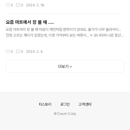
년 만에 처음입니다. GDP를 구성하는 요소는 ‘민간소비’·‘기업투자’·‘정부소비’·‘순수
작성시간
0
0
2024. 2. 18.
출’ 이렇게 모두 4가지입니다. 그런데 지난해 우리 경제지표를 뜯어보면 이 4가지 지
표가 모두 뒷걸음질을 쳤습니다. ①민간소비 2년 연속 감소…작년 감소폭 20년 만
에 최대 - 소비가 줄어든 이유는 모두들 체감하는 것처럼 치솟은 물가 탓으로 풀이됩
요즘 마트에서 장 볼 때 .....
니다. ②기업투자, 4년 만에 가장 큰 폭 감소 - 지난해 기업들의 설비투자는 5.5%
글 내용
급감했습니다. 지난 2019년(-..
요즘 마트에서 장 볼 때 마음이 예전처럼 편하지가 않네요. 물가가 너무 올라서리...
전엔 고르는 재미가 있었는데, 이젠 가격부터 보는 버릇이... ㅠ 모니터에 나온 합산
가격 보면서 카드를 내밀 때 마음이 불편하고 장보기 끝내고 집으로 가는 동안 머릿
속이 복잡합니다. ㅜ 장 볼 때 뿐 아니고 각종 지출을 할 때도 적건 많건 그때마다 신
작성시간
0
0
2024. 2. 4.
경이 쓰입니다. 마트엔 먹고 살기 위해 어쩔 수 없이 가지만 옷은 언제 구매했었는지
잊을 정도고 폼 나는 외식은 저 멀리 안드로메다로... 흠.... 요즘 사는 모습이 참... 가
만히 생각해보니 헛웃음이 나오네요. ㅎ
더보기
의안내
티스토리
로그인
고객센터
© Daum Corp.