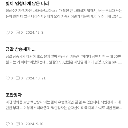
cle/050/0000083229?sid=101 美 포브스 “계엄령
빚이 엄청나게 많은 나라
시도 대가, 한국 5100만 국민 할부로 치르게 될 것”미국
글 내용
경상수지가 적자인 나라생산보다 소비가 훨씬 큰 나라쉽게 말해서, 버는 돈보다 쓰는
경제 매체 포브스의 수석 기고자 윌리엄 페섹은 6일(현지
돈이 훨씬 더 많은 나라적자상태가 오래 지속되어왔기 때문에 빚이 엄청나게 많은 나
시간) “윤석열 대통령의 이기적인 계엄령 시도의 대가는 한
라 ‘미국’ 얘기다. 미국은 현재 세계 최대 채무국과거엔 세계 최대 채권국이었지만, 이
국의 5,100만 국민이 시간에 걸쳐, 할부로 치르게 될
젠 완전히 정반대의 위치에 있다. 국채에 대한 이자지급액이 연간 1조 달러가 넘는단
것”이라며 이번 사n.news.naver.com
작성시간
0
0
2024. 12. 3.
다.원금은 고사하고 이자만으로도 이미 엄청난 금액이 필요한 상태다. 다른 나라 같
으면 벌써 망했거나, 아님 한바탕 홍역을 겪었을 것이다. 그런데 아직 멀쩡하다.오히
려 채권국들이 더 불안해한다.보유하고 있는 채권의 가치가 떨어질까 봐. 미국은 달
금값 상승세가 ...
러를 마음대로 발행할 수 있는 나라돈이 필요하면 찍어내면 된다.그러니 국가부도 날
글 내용
염려는 없다고 봐야한다. 인플레에 대한 걱정은 그 다음 ..
금값 상승세가 대단하네요. 불과 얼마 전(금년 여름)에 ‘이러다 금반지 한 돈에 50만
원 되는 거 아녀?’이랬었는데... 웬걸요.50만원은 지난달에 이미 넘었고,오늘 보니, 6
0만원도 넘네요. 후덜덜덜.... ‘이러다 100만원 되는 거 아녀?’
작성시간
0
0
2024. 10. 21.
조만장자
글 내용
예전 영화를 보면‘백만장자’라는 말이 유행했었던 걸 알 수 있습니다. 백만장자 = 대
단한 부자 ... 이렇게 쓰이더군요. 백만장자는 순자산이 미국 화폐 가치로 백만 달러를
초과하는 사람,- 우리 돈으로 환산하면 약 13억 원(요즘 환율) 이상 있는 사람을 가리
키는 말입니다. 그 시절엔그 정도만 있어도 대단한 부자였던 듯... 그 이후에‘억만장
작성시간
0
0
2024. 9. 10.
자’라는 말이 나오더군요.(‘천만장자’라는 단어는 못 들어봤음) 억만장자는순자산이