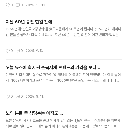
대가 이젠 막을 내리고 있는 듯... 이유는 랩그로운 다이아몬드(Lab grown diamo
작성시간
0
0
2025. 10. 19.
nd) 때문이라고... 말 그대로 풀이해보자면, ‘실험실에서 재배한 다이아몬드’ 일정한
시설에서탄소에 고온 고압을 가하며 서서히 키운 다이아몬드라고.. 땅속에서 다이아
몬드가 생성되는 원리를 기계적으로 구현한 것이라는데... 그래서 전문가들도 천연다
지난 60년 동안 한일 간에...
이아몬드와 구별을 잘 하지 못할 정도라고.. 게다가 밀폐된 공간 안에서 만들기 때문
글 내용
에색상과 투명도 등의 품질은 대부분 최상의 상태라고..
1965년에 ‘한일국교정상화’를 했으니올해가 60주년이 됩니다. (1965년에 태어나
신 분들은 올해가 ‘회갑’이네요. ㅎ) 지난 60년 동안 한일 간에 어떤 변화가 있었는지
보여주는 재미난 자료를 봤는데, 국가 총 GDP > 60년 동안일본의 국가 총 GDP는
약 4.6배 증가그런데 같은 기간한국의 국가 총 GDP는 약 62.6배 증가했더군요. 인
작성시간
0
0
2025. 9. 5.
당 GDP > 60년 동안일본은 1인당 GDP가 34배 증가그런데 같은 기간한국의 1인
당 GDP는 320배 증가 그래서 이젠 한국이 일본을 역전했어요.한국이 34,640 달
러일본이 33,960 달러 무역총액 > 60년 동안일본의 무역총액은 약 10배 증가그런
오늘 뉴스에 회자된 손목시계 브랜드의 가격을 보니 ..
데 같은 기간한국의 무역총액은 약 301배 증가 그래서 이제는 양국의 무역규모가 비
글 내용
슷해졌답니다. ..
예전에 백화점에서 실수로 가격에 ‘0’ 하나를 더 붙였던 적이 있었답니다. 예를 들어
서, ‘100만 원’이라고 붙여야 하는데 ‘1000만 원’을 붙였다는 거죠. 그랬더니 더 인
기였었다는 얘기가 ... ㅎ ...... 상품의 가격은 파는 사람 맘입니다. 간단합니다. 100만
원을 붙이면 백만 원짜리가 되는 거고,1000만 원을 붙이면 천만 원짜리가 되는 거
작성시간
0
0
2025. 8. 11.
죠. (소비자들이 이런 기본을 알아야 마케팅에 속지 않을 텐데...) 판매자가 가격정책
을 어떻게 세우느냐에 따라상품의 가격이 정해지죠. 가격을 높게 책정해서 일부 계층
에만 판매하는 ‘고가정책’도 있고,부담 없는 가격으로 널리 많이 팔기위한 ‘박리다매
노인 분들 중 상당수는 아직도 ...
정책’도 있죠.(물론 다른 형태도 있고요.) ........ 오늘 뉴스에 회자된 손목시계 브랜드
글 내용
의 가..
오늘 은행에 가서번호표를 뽑고 의자에 앉아있는데,노인 한분이 전화통화를 하면서
바로 옆에 앉더군요. 그래서 본의 아니게 통화내용을 다 듣게 되었어요. 큰소리로 대