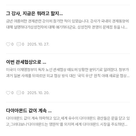
다. 암튼 관세협상이 잘 된 거 같아서 기분이 좋습니다.
그 강사, 지금은 뭐라고 할지...
글 내용
금년 여름에한 경제관련 강의에 참가한 적이 있었습니다. 강사가 국내외 경제동향에
대해 설명하다가삼성전자에 대해 얘기하더군요. 삼성전자 경영의 문제점 등을 나열
하며앞날이 밝질 않으니삼전 주식을 가지고 있으면 팔고 다른 주식을 사는 게 나을
거라고... (그 당시 주가가 6만원 이하였을 겁니다) 수강생들이 지금 당장 팔아야하나
작성시간
0
0
2025. 10. 27.
요?... 물으니조금 오르기도 할 텐데그때 파는 게 좋을 거라고... ......... 불과 몇 달 전
에 있었던 일이기에지금도 그 장면이 눈에 선한데... 그 강사 오늘은 뭐라고 할지... 궁
금하네요. ㅎ
이번 관세협상으로 ...
글 내용
미국이 이재명정부의 독자 노선 관세협상 태도에 당황한 분위기로 알려졌다. 정부가
과거 일본 사례를 뒤따르던 외교 협상 방식 대신 ‘국익 우선’ 원칙 아래 새로운 협상
질서를 만들겠다는 목표로 나서고 있기 때문이다.................. 오늘 나온 신문기사의
일부분입니다. 기사의 내용으로 보자면,한국정부는 그동안 외교협상에서 일본이 하
작성시간
0
0
2025. 10. 20.
는 걸 보고 그걸 따라했다는 건데... 흠... 그렇게 하는 것이 안전하다고 생각해서 그랬
는지 모르겠지만,어째 좀 씁쓸하네요. 일본과 다른 우리만의 입장이 있을 때도 많았
을 텐데,왜 그렇게 따라쟁이를 했는지... 암튼 이번에는 그렇게 하지 않겠다니 기대되
다이아몬드 값이 계속 ...
네요. 해당 기사를 좀 더 보겠습니다. 고위 관계자는 19일 “이번 협상은 한국이 일본
글 내용
의 뒤를 따르지 않겠다..
다이아몬드 값이 계속 하락하고 있고,세계 유수의 다이아몬드 광산들은 문을 닫고 있
고,그러다보니‘다이아몬드는 영원히’를 외치며 세계 다이아몬드 시장을 주도하던유
명한 ‘드비어스’사도 침몰하고 있고... 그러하다는데... 암튼천연다이아몬드의 전성시