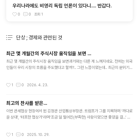
우리나라에도 비영리 독립 언론이 있다니.... 반갑다.
0
0
조회
1
단상 ; 경제와 관련된 것
분류 전체보기
주요 글 목록
최근 몇 개월간의 주식시장 움직임을 보면 ...
글 내용
최근 몇 개월간의 주식시장 움직임을 보면과거와는 다른 게 느껴지네요. 전에는 외국
인들이 우리 시장의 흐름을 주도했다고 할까?.. 그런 느낌이었는데.. 최근의 분위기는
일반 개인투자자들이 흐름을 이끌어가는 듯한 ... 과거엔외국인들이 팔면 놀라서 막
팔고외국인들이 사면 따라서 사고.. 이런 경향이 많았었는데... 그러다보니늘 한발 늦
작성시간
1
0
2026. 4. 23.
게 움직여서 개인투자자들은 손해 볼 때가 많았었는데.. 그래서 언론에 자주 등장하
던 표현이“개미만 손해...‘ ㅠ 그런데 최근엔 좀 달라진 거 같아요. 개인투자자들 중
많은 수가 시장을 리드하고 있는 듯해요. ‘영민하게 움직인다고 할까?’.. 아님 ‘자신감
최고의 찬사를 받은...
을 가졌다고 할까?’..그런 게 느껴져요. 분위기가 이렇게 바뀐 건아무래도 국장에 대
글 내용
한 신뢰감이 높아졌기 때문 아닐..
이번 관세협상 현장에서 뛴 김정관 산업통상부장관. 트럼프가 그를 지목하며 ‘까다로
운 상대’, ‘터프한 협상가’라며‘조금 덜 떨어진(부족한) 사람이었으면 좋았을 걸...’ 이
라고 했다는데... 이 정도면 최고의 찬사를 받은 거 아닌가요? ㅎ 물론 김장관은 대통
령의 지시를 받고 움직였기 때문에저 말은 결국 우리 대통령을 향한 표현이라고 봐야
작성시간
1
0
2025. 10. 29.
겠지만... 미국은 이번에 한국이 이젠 예전처럼 만만하지 않구나...라고 느낀 듯합니