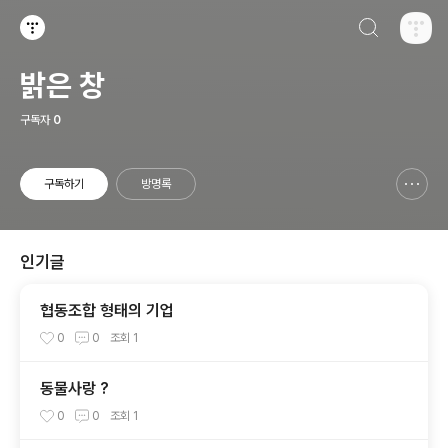
검색하기
티스토리
밝은 창
구독자
0
구독하기
방명록
신고하기 레이어
열기
인기글
협동조합 형태의 기업
0
0
조회
1
동물사랑 ?
0
0
조회
1