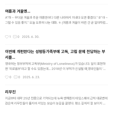
신고할 때 제대로 했는지 따져봐야 하고. 어느 쪽이든 조사는 필수인 듯한데... 그리고
또 하나 궁금한 것은건강보험료 산정에 반영할 것이냐.. 는 것. 일반인들의 재산 변동
여름과 겨울엔...
에는 건강보험료를 칼같이 반영하던데....
글 내용
A“하 ~ 무더운 겨울과 추운 여름엔어디 다른 나라에서 지내다 오면 좋겠다.“ B“아 ~
그럴 수 있음 좋지.” 오늘 오후에 나눈 대화. ㅎ (여름과 겨울이 바뀐 건 곧 알아차렸
지만, 그건 중요하지 않았음.^^)
작성시간
1
0
2025. 6. 30.
이번에 개편한다는 성평등가족부에 고독, 고립 문제 전담하는 부
서를...
글 내용
영국에는 정부부처에 고독부(Ministry of Loneliness)가 있습니다. 달리 표현하
면 ‘외로움부’라고 할 수도 있겠는데... 2018년 이 부처가 신설될 때,영국인들의 ‘외
로움지수’가 44%였다고 합니다. 일본도 이걸 벤치마킹해서 2021년 내각관방 안에
작성시간
0
0
2025. 6. 23.
‘고독, 고립 대책 담당실’을 신설했는데 이때 일본인들의 외로움지수는 34% 그런데
최근 조사에 의하면우리나라 사람들의 외로움지수는 55%라고... 흠.... 어떻게 조사
하느냐에 따라 수치가 조금씩 다를 수는 있겠으나우리나라 사람들의 외로움지수가
리무진
매우 높은 수준인 건 분명한 듯합니다. 영국에서는‘사회적 고립’을 흡연·비만만큼이
글 내용
지금부터 대략 25년 전쯤으로 기억되는데 뉴욕 맨해튼의 타임스퀘어 근처 대로변에
나 중요한 사회문제로 인식하여정부 차원의 대책이 필요하다고 판단해서 고독부를
검은색 리무진들이 줄지어 서있는 모습이 눈길을 끌었다. 평소 길에서 잘 보이지 않
신설했다는데... 그들보다 상태가 ..
는 길쭉한 리무진들이번화가의 차선 하나를 독점하다시피 하고 있었다. 그 장면이 신