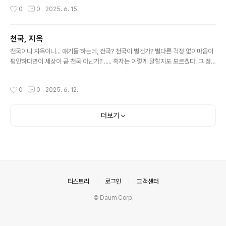
기했고,그 복잡한 거리에서 그렇게 정차하고 있는데도교통경찰로부터 별 다른 제지
작성시간
0
0
2025. 6. 15.
를 받지 않는 것도 신기했다. 그래서 한참동안 지켜보았는데... 그 차들이 서있는 이유
를 근처 상인에게 물어보니부잣집 자제들을 기다리고 있는 중이란다. 아이들이 영화
관람을 마치고 나올 시간이라서 ............ 최근에 검은색 리무진들이 줄지어 서 있는
천국, 지옥
걸 보았다. 화장장 입구에서 ........... 화장장 앞의 리무진들을 보면서자연스럽게 과거
글 내용
의 기억이 떠오른 것인데... ..
천국이니 지옥이니... 얘기들 하는데, 천국? 천국이 별건가? 별다른 걱정 없이마음이
평안하다면이 세상이 곧 천국 아닌가? ..... 혹자는 이렇게 말할지도 모르겠다. 그 정
도가 무슨 천국이냐고.천국은 훨씬 더 좋은 세상이라고.... 흠... 그럴 수도 있겠지. 하
지만 그렇다 하더라도그 이상은 바라지 않는다. 더 이상의 욕심은 .... 없다.
작성시간
0
0
2025. 6. 12.
.............................................. 지옥? 지옥이 별건가? 사랑하는 사람이 세상을 떠나면
남는 자에겐 이 세상이 곧 ‘지옥’ 아닌가? ..... 혹자는이렇게 말할지도 모르겠다. 그 정
도가 무슨 지옥이냐고지옥은 훨씬 더 무시무시하다고... 흠...그럴 수도 있겠지.(만약
더보기
지옥이라는 게 진짜 있다면..) 하지만 ..
의안내
티스토리
로그인
고객센터
© Daum Corp.