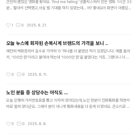
슷해졌답니다. ..
간만에 괜찮은 영화를 봤어요. ‘find me falling’ 넷플릭스에서 만든 영화. 1시간 33
분... 짧아서 선택했고,사실 별 기대를 하지 않았는데... 어? 좋네요!!! 화면이 아름답
고,줄거리 좋고,뒷맛도 좋고... 다 좋아요. ㅎ 뭐랄까? 마치 생각지도 못했던 선물을
받은 느낌? 암튼 기분이 좋습니다. ^^ 기억에 남는 대사 “사랑은 뛰어드는 게 아냐.
작성시간
1
0
2025. 8. 21.
빠져드는 거지.” “혼자 사는 건 쉬워. 함께 사는 게 어렵지.”
오늘 뉴스에 회자된 손목시계 브랜드의 가격을 보니 ..
글 내용
예전에 백화점에서 실수로 가격에 ‘0’ 하나를 더 붙였던 적이 있었답니다. 예를 들어
서, ‘100만 원’이라고 붙여야 하는데 ‘1000만 원’을 붙였다는 거죠. 그랬더니 더 인
기였었다는 얘기가 ... ㅎ ...... 상품의 가격은 파는 사람 맘입니다. 간단합니다. 100만
원을 붙이면 백만 원짜리가 되는 거고,1000만 원을 붙이면 천만 원짜리가 되는 거
작성시간
0
0
2025. 8. 11.
죠. (소비자들이 이런 기본을 알아야 마케팅에 속지 않을 텐데...) 판매자가 가격정책
을 어떻게 세우느냐에 따라상품의 가격이 정해지죠. 가격을 높게 책정해서 일부 계층
에만 판매하는 ‘고가정책’도 있고,부담 없는 가격으로 널리 많이 팔기위한 ‘박리다매
노인 분들 중 상당수는 아직도 ...
정책’도 있죠.(물론 다른 형태도 있고요.) ........ 오늘 뉴스에 회자된 손목시계 브랜드
글 내용
의 가..
오늘 은행에 가서번호표를 뽑고 의자에 앉아있는데,노인 한분이 전화통화를 하면서
바로 옆에 앉더군요. 그래서 본의 아니게 통화내용을 다 듣게 되었어요. 큰소리로 대
화하는 건 아니었지만,바로 옆이기 때문인지 다 들렸고,상대방 목소리도 뚜렷하게 들
릴 정도였지요. “삼성전자 좋아지는 거 같던데, 조금 더 가지고 가도 되겠지요?” (상
작성시간
0
0
2025. 8. 8.
대방이 약간 당황하는 목소리로) “네? 삼성전자요?” “네, 삼성전자” “그건 전에 6만
원대에서 팔았는데요.” “아 ~ 그랬나요?” “네” “음... 암튼 앞으로도 잘 부탁해요.”
..... 대화 내용을 봤을 때,증권사의 담당 영업직원하고 통화하는 거 같았는데,.. 삼성