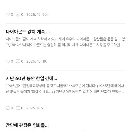
질서를 만들겠다는 목표로 나서고 있기 때문이다.................. 오늘 나온 신문기사의
일부분입니다. 기사의 내용으로 보자면,한국정부는 그동안 외교협상에서 일본이 하
작성시간
0
0
2025. 10. 20.
는 걸 보고 그걸 따라했다는 건데... 흠... 그렇게 하는 것이 안전하다고 생각해서 그랬
는지 모르겠지만,어째 좀 씁쓸하네요. 일본과 다른 우리만의 입장이 있을 때도 많았
을 텐데,왜 그렇게 따라쟁이를 했는지... 암튼 이번에는 그렇게 하지 않겠다니 기대되
다이아몬드 값이 계속 ...
네요. 해당 기사를 좀 더 보겠습니다. 고위 관계자는 19일 “이번 협상은 한국이 일본
글 내용
의 뒤를 따르지 않겠다..
다이아몬드 값이 계속 하락하고 있고,세계 유수의 다이아몬드 광산들은 문을 닫고 있
고,그러다보니‘다이아몬드는 영원히’를 외치며 세계 다이아몬드 시장을 주도하던유
명한 ‘드비어스’사도 침몰하고 있고... 그러하다는데... 암튼천연다이아몬드의 전성시
대가 이젠 막을 내리고 있는 듯... 이유는 랩그로운 다이아몬드(Lab grown diamo
작성시간
0
0
2025. 10. 19.
nd) 때문이라고... 말 그대로 풀이해보자면, ‘실험실에서 재배한 다이아몬드’ 일정한
시설에서탄소에 고온 고압을 가하며 서서히 키운 다이아몬드라고.. 땅속에서 다이아
몬드가 생성되는 원리를 기계적으로 구현한 것이라는데... 그래서 전문가들도 천연다
지난 60년 동안 한일 간에...
이아몬드와 구별을 잘 하지 못할 정도라고.. 게다가 밀폐된 공간 안에서 만들기 때문
글 내용
에색상과 투명도 등의 품질은 대부분 최상의 상태라고..
1965년에 ‘한일국교정상화’를 했으니올해가 60주년이 됩니다. (1965년에 태어나
신 분들은 올해가 ‘회갑’이네요. ㅎ) 지난 60년 동안 한일 간에 어떤 변화가 있었는지
보여주는 재미난 자료를 봤는데, 국가 총 GDP > 60년 동안일본의 국가 총 GDP는
약 4.6배 증가그런데 같은 기간한국의 국가 총 GDP는 약 62.6배 증가했더군요. 인
작성시간
0
0
2025. 9. 5.
당 GDP > 60년 동안일본은 1인당 GDP가 34배 증가그런데 같은 기간한국의 1인
당 GDP는 320배 증가 그래서 이젠 한국이 일본을 역전했어요.한국이 34,640 달
러일본이 33,960 달러 무역총액 > 60년 동안일본의 무역총액은 약 10배 증가그런
간만에 괜찮은 영화를...
데 같은 기간한국의 무역총액은 약 301배 증가 그래서 이제는 양국의 무역규모가 비
글 내용