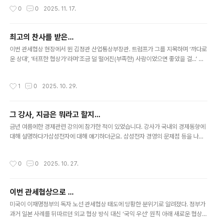
더군요. 듣는 순간어? 뭔가 이상한데?? 생각되었지만강사가 바로 다음 말로 넘어가
작성시간
0
0
2025. 11. 17.
고수강생들도 별 다른 반응이 없어서그냥 넘어가고 말았어요. 강사나 수강생들 대다
수가 표현이 잘못된 걸 인식하지 못한 거죠. 아마도 강사가 평소에 ‘불변의 진리’나
‘불변 법칙’ 등 ‘불변’이라는 단어를 자주 사용한 습관이자신도 모르게 나온 게 아닌
최고의 찬사를 받은...
가? 생각되던데... 암튼 강사는 강의를 계속하고,난 슬며시 웃음을 머금고... ㅎ
글 내용
이번 관세협상 현장에서 뛴 김정관 산업통상부장관. 트럼프가 그를 지목하며 ‘까다로
운 상대’, ‘터프한 협상가’라며‘조금 덜 떨어진(부족한) 사람이었으면 좋았을 걸...’ 이
라고 했다는데... 이 정도면 최고의 찬사를 받은 거 아닌가요? ㅎ 물론 김장관은 대통
령의 지시를 받고 움직였기 때문에저 말은 결국 우리 대통령을 향한 표현이라고 봐야
작성시간
1
0
2025. 10. 29.
겠지만... 미국은 이번에 한국이 이젠 예전처럼 만만하지 않구나...라고 느낀 듯합니
다. 암튼 관세협상이 잘 된 거 같아서 기분이 좋습니다.
그 강사, 지금은 뭐라고 할지...
글 내용
금년 여름에한 경제관련 강의에 참가한 적이 있었습니다. 강사가 국내외 경제동향에
대해 설명하다가삼성전자에 대해 얘기하더군요. 삼성전자 경영의 문제점 등을 나열
하며앞날이 밝질 않으니삼전 주식을 가지고 있으면 팔고 다른 주식을 사는 게 나을
거라고... (그 당시 주가가 6만원 이하였을 겁니다) 수강생들이 지금 당장 팔아야하나
작성시간
0
0
2025. 10. 27.
요?... 물으니조금 오르기도 할 텐데그때 파는 게 좋을 거라고... ......... 불과 몇 달 전
에 있었던 일이기에지금도 그 장면이 눈에 선한데... 그 강사 오늘은 뭐라고 할지... 궁
금하네요. ㅎ
이번 관세협상으로 ...
글 내용
미국이 이재명정부의 독자 노선 관세협상 태도에 당황한 분위기로 알려졌다. 정부가
과거 일본 사례를 뒤따르던 외교 협상 방식 대신 ‘국익 우선’ 원칙 아래 새로운 협상