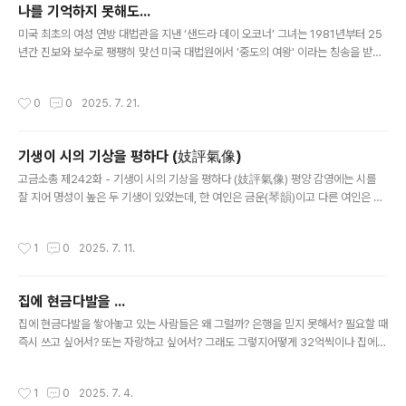
나를 기억하지 못해도...
전자 주식을 가지고 있는지 팔았는지 기억이 애매하여 전화로 확인한 듯합니다. ㅎ
글 내용
온라인 주식매매가 보편화된 현..
미국 최초의 여성 연방 대법관을 지낸 ‘샌드라 데이 오코너’ 그녀는 1981년부터 25
년간 진보와 보수로 팽팽히 맞선 미국 대법원에서 '중도의 여왕' 이라는 칭송을 받을
정도로 법률적, 사회적 균형추 역할을 잘 수행했던 유명한 대법관이었다. 그녀는 대
법관으로서도 훌륭했지만,부부사랑도 누구 못지않게 애틋했음을 보여주었는데... 자
작성시간
0
0
2025. 7. 21.
신이 유방암에 걸려 투병생활을 하면서도 법관의 자리를 굳게 지켜왔던 오코너는변
호사였던 그녀의 남편 John O'Connor 가 알츠하이머에 걸려 어려워지자 2005
년 그 명예로운 종신직, 대법관의 자리를 내려놓았다.병든 남편 곁에서 좀 더 많은 시
기생이 시의 기상을 평하다 (妓評氣像)
간을 보내고자 은퇴를 결정한 것이다. 처음 그녀는 남편을 데리고 대법원 사무실로
글 내용
출근하기도 했지만 차츰 치매 증세가 심해지자 미련 없이 ..
고금소총 제242화 - 기생이 시의 기상을 평하다 (妓評氣像) 평양 감영에는 시를
잘 지어 명성이 높은 두 기생이 있었는데, 한 여인은 금운(琴韻)이고 다른 여인은 죽
엽(竹葉)이라는 이름을 가지고 있었다. 하루는 감사가 대동강가의 부벽루에서 잔치
를 열고, 풍악으로 즐기다가 술이 얼큰해지니 두 기생을 불러 말했다. "너희 둘이 모
작성시간
1
0
2025. 7. 11.
두 시를 잘 짓는다는 소문이 파다하니, 지금 앞에 보이는 경치를 가지고 즉흥시를 한
구절씩 읊어 보거라." 감사의 말에 따라 먼저 금운이 즉석에서 다음과 같이 읊었다.
山不渡江江上立 (산불도강강상립)산은 강을 건너지 못해 강 언덕에 서 있고 水難
집에 현금다발을 ...
穿石石頭回 (수난천석석두회)강물은 돌을 뚫지 못해 바위를 돌아 흐르네. 기생 금
글 내용
운은 별로 생각하지도 않고 앞에 펼쳐진 강물과 산을 보고..
집에 현금다발을 쌓아놓고 있는 사람들은 왜 그럴까? 은행을 믿지 못해서? 필요할 때
즉시 쓰고 싶어서? 또는 자랑하고 싶어서? 그래도 그렇지어떻게 32억씩이나 집에
두고 살지? 불안하지 않나? 집안에 32억은 고사하고 32만원도 없는 사람 입장에서
는도저히 이해할 수 없는데... 전직 장관의 집에서 발견되었다는 돈 32억. 장관임명
작성시간
1
0
2025. 7. 4.
이후에 들어온 돈이면 출처를 조사해봐야 하고,장관임명 이전부터 있던 돈이면 재산