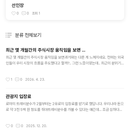
선인장
0
0
조회
1
분류 전체보기
주요 글 목록
최근 몇 개월간의 주식시장 움직임을 보면 ...
글 내용
최근 몇 개월간의 주식시장 움직임을 보면과거와는 다른 게 느껴지네요. 전에는 외국
인들이 우리 시장의 흐름을 주도했다고 할까?.. 그런 느낌이었는데.. 최근의 분위기는
일반 개인투자자들이 흐름을 이끌어가는 듯한 ... 과거엔외국인들이 팔면 놀라서 막
팔고외국인들이 사면 따라서 사고.. 이런 경향이 많았었는데... 그러다보니늘 한발 늦
작성시간
1
0
2026. 4. 23.
게 움직여서 개인투자자들은 손해 볼 때가 많았었는데.. 그래서 언론에 자주 등장하
던 표현이“개미만 손해...‘ ㅠ 그런데 최근엔 좀 달라진 거 같아요. 개인투자자들 중
많은 수가 시장을 리드하고 있는 듯해요. ‘영민하게 움직인다고 할까?’.. 아님 ‘자신감
관광지 입장료
을 가졌다고 할까?’..그런 게 느껴져요. 분위기가 이렇게 바뀐 건아무래도 국장에 대
글 내용
한 신뢰감이 높아졌기 때문 아닐..
로마의 트레비분수가 2월부터는 2유로의 입장료를 받기로 했답니다. 우리나라 돈으
로 약 3천 5백 원 정도를 줘야트레비분수를 가볼 수 있다는 얘긴데... 조금 심하다는
생각이 드네요. 분수 하나 보러3,500원씩이나 주고 가야되나 싶어서... 그리고 과연
트레비분수 뿐일까?... 생각도 되고... 앞으로 다른 유명 관광지들도 따라하는 건 아닌
작성시간
0
0
2025. 12. 20.
지.. 유럽 각국의 경제사정이 좋지 않다는 얘기는 들었지만,그 여파가이런 식으로까