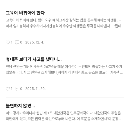
지 나타날 줄은 몰랐네요. 암튼 점점 야박해지는 유럽을 보는 거 같아서어째 씁쓸하
네요. 그런데 이에 반해서 우리나라의 관광지 입장료는 외국에 비하자면 터무니없이
교육이 바뀌어야 한다
낮은데...이거 시정해야하지 않을까요?
글 내용
교육이 바뀌어야 한다. 많이 외워야 하고계산 잘하는 법을 공부해야하는 학생들. 따
라서 암기능력이 우수하거나계산능력이 우수한 학생들은 두각을 나타낸다. 그런데
이런 건 사실컴퓨터가 잘 하지 않나? 그리고 요즘은 한발 더 나아가AI까지 개발되고
있다. 한때 주판 사용하는 능력 즉 ‘주산 능력’을 중시했다. 주판을 잘 사용해야 계산
작성시간
1
0
2025. 12. 4.
을 빨리 할 수 있었기 때문이다. 그래서 돈 계산이 자주 일어나는금융권 취업에는 주
산 능력이 필수 코스였다. 그런데 지금은 어떤가? 계산기나 계수기 등에 다 밀려나지
않았나? 답이 정해져있는 문제를 푸는 교육은이제 바뀌어야 한다. AI시대가 도래하
휴대폰 보다가 사고를 냈다니...
고 있는데,교육시스템은 구태의연하게 암기나 연산능력 평가에 매달리고 있어서야
글 내용
되겠나? .............. 방송에서 어느 분..
전남 신안군 해상에서승객 267명을 태운 여객선이 무인도에 충돌하는 사고가 어제
있었습니다. 사고 원인을 조사해보니,항해사가 휴대전화로 뉴스를 보느라 여객선 항
로를 변경해야 하는 지점을 지나치는 바람에...ㅉㅉ 자동차 운전이라고 한다면코너에
서 핸들을 돌려 회전을 해야 하는데,스마트폰 들여다보느라고그냥 직진하는 바람에
작성시간
1
0
2025. 11. 20.
차가 언덕을 들이받은 것입니다. 기가 막혀서 말문이 막힙니다. 대중교통을 운전하는
사람이어찌 그렇게 무책임할 수 있는지... 그런데 사실우리 주변에 무책임한 운전수
는 가끔 볼 수 있습니다. 버스나 택시를 이용하다보면스마트폰에 자주 눈길을 주는
불변하지 않았...
운전수를 볼 때가 있거든요. 그럴 땐 불안 불안 합니다. 아주 짧은 순간의 방심에도 사
글 내용
고는 날 수 있는데왜들 그러는지 원. 폐 일언하고... 대중교..
어느 강사가우리나라 헌법 제 1조 대한민국은 민주공화국이다. 대한민국의 주권은
국민에게 있고, 모든 권력은 국민으로부터 나온다. 이 조문을 소개하면서‘이 문장은
헌법이 처음 만들어졌을 때부터 지금까지 한 번도 불변하지 않았습니다.‘라고 발언하