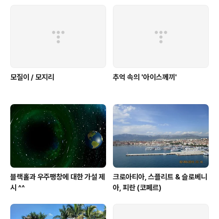
모질이 / 모지리
추억 속의 '아이스께끼'
블랙홀과 우주팽창에 대한 가설 제
크로아티아, 스플리트 & 슬로베니
시 ^^
아, 피란 (코페르)