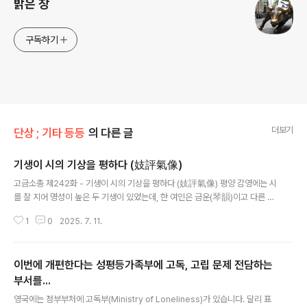
밝은 창
구독하기
더보기
단상 ; 기타 등등
의 다른 글
기생이 시의 기상을 평하다 (妓評氣像)
글 내용
고금소총 제242화 - 기생이 시의 기상을 평하다 (妓評氣像) 평양 감영에는 시
를 잘 지어 명성이 높은 두 기생이 있었는데, 한 여인은 금운(琴韻)이고 다른 여
인은 죽엽(竹葉)이라는 이름을 가지고 있었다. 하루는 감사가 대동강가의 부벽
1
0
2025. 7. 11.
루에서 잔치를 열고, 풍악으로 즐기다가 술이 얼큰해지니 두 기생을 불러 말했
다. "너희 둘이 모두 시를 잘 짓는다는 소문이 파다하니, 지금 앞에 보이는 경치
를 가지고 즉흥시를 한 구절씩 읊어 보거라." 감사의 말에 따라 먼저 금운이 즉석
이번에 개편한다는 성평등가족부에 고독, 고립 문제 전담하는
에서 다음과 같이 읊었다. 山不渡江江上立 (산불도강강상립)산은 강을 건너
지 못해 강 언덕에 서 있고 水難穿石石頭回 (수난천석석두회)강물은 돌을 뚫
부서를...
글 내용
지 못해 바위를 돌아 흐르네. 기생 금운은 별로 생각하지도 않고 앞에 펼쳐진 강
영국에는 정부부처에 고독부(Ministry of Loneliness)가 있습니다. 달리 표
물과 산을 보고..