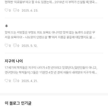
현하면 ‘외로움부’라고 할 수도 있겠는데... 2018년 이 부처가 신설될 때,영국인
들의 ‘외로움지수’가 44%였다고 합니다. 일본도 이걸 벤치마킹해서 2021년
0
0
2025. 6. 23.
내각관방 안에 ‘고독, 고립 대책 담당실’을 신설했는데 이때 일본인들의 외로움
지수는 34% 그런데 최근 조사에 의하면우리나라 사람들의 외로움지수는 5
5%라고... 흠.... 어떻게 조사하느냐에 따라 수치가 조금씩 다를 수는 있겠으나
ㅎ
우리나라 사람들의 외로움지수가 매우 높은 수준인 건 분명한 듯합니다. 영국에
글 내용
서는‘사회적 고립’을 흡연·비만만큼이나 중요한 사회문제로 인식하여정부 차원
맘에 드는 서방질은 부정도 죄도 모욕도 아니지만 맘에 없는 놈과의 소문은 무
의 대책이 필요하다고 판단해서 고독부를 신설했다는데... 그들보다 상태가 ..
서운 모욕이다! - 나도향의 단편소설 ‘뽕’에서 지름길 묻길래 대답했지요.물 한
모금 달라기에 샘물 떠 주고,그리고는 인사하기 웃고 받았지요. 평양성에 해 안
0
0
2025. 5. 12.
뜬대도난 모르오,웃은 죄밖에. 웃은 죄 – 김동환
지구의 나이
글 내용
17세기에 학자들은 지구의 나이가 6천 년이라고 믿었단다.(일반인들이 아니고,
연구한다는 학자들이)그들은 ‘기원전 4천 년 경에 어둠이 내려앉아 지구가 태어
났다’라고 했다고... 6천 년?아마 기독교의 영향 때문이 아니었을까?.. 생각된다.
0
0
2025. 4. 21.
18세기에 꽁트 드 뷔퐁이 7만5천 년 전에 지구가 탄생했다고 했고 19세기 초
독일의 지질학자 아브라함 베르너는 지구의 나이가 백만 년이 넘었다고 했다.
시간이 지날수록 지구의 나이는 늘어난 셈이다. 19세기 후반인1860년대 영국
의 물리학자 윌리암 톰스는 지구의 나이를 1억 년이라고 했다가,너무 심했다고
생각해서였는지 2천만 년이라고 스스로 줄였다. ㅎ 20세기 초1915년에 아더
이 블로그 인기글
홈스라는 사람은 1억 5천만 년이라고 했는데,16년 뒤인 1931년에는 자기가..