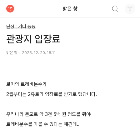
검색하기
밝은 창
티스토리
단상 ; 기타 등등
관광지 입장료
밝은 창
2025. 12. 20. 18:11
로마의 트레비분수가
2
월부터는
2
유로의 입장료를 받기로 했답니다
.
우리나라 돈으로 약
3
천
5
백 원 정도를 줘야
트레비분수를 가볼 수 있다는 얘긴데
...