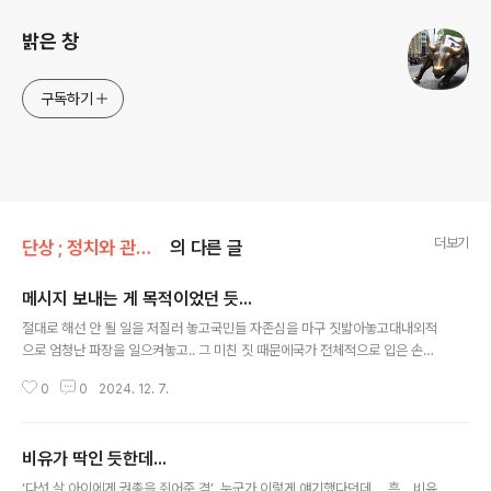
밝은 창
구독하기
더보기
단상 ; 정치와 관련된 것
의 다른 글
메시지 보내는 게 목적이었던 듯...
글 내용
절대로 해선 안 될 일을 저질러 놓고국민들 자존심을 마구 짓밟아놓고대내외적
으로 엄청난 파장을 일으켜놓고.. 그 미친 짓 때문에국가 전체적으로 입은 손실
이 엄청난데.. ‘책임지고 물러나겠다.’는 말을 해도 시원찮을 판에그런 식의 생각
0
0
2024. 12. 7.
은 어림도 없고어떻게 하면 이 고비를 넘길까만 생각하며 머리 굴리는 듯... ㅉ
ㅉ 국가야 어찌되든자신들의 이익이 우선인 집단에게 “같이 가자.”“나를 살려
야 니들도 이익인 거 알지?”.....뭐 이런 메시지 보내는 게 목적이었던 듯... ㅉㅉ
비유가 딱인 듯한데...
글 내용
‘다섯 살 아이에게 권총을 쥐어준 격’ 누군가 이렇게 얘기했다던데... 흠....비유