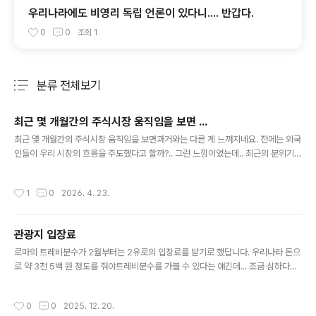
우리나라에도 비영리 독립 언론이 있다니.... 반갑다.
0
0
조회
1
분류 전체보기
주요 글 목록
최근 몇 개월간의 주식시장 움직임을 보면 ...
글 내용
최근 몇 개월간의 주식시장 움직임을 보면과거와는 다른 게 느껴지네요. 전에는 외국
인들이 우리 시장의 흐름을 주도했다고 할까?.. 그런 느낌이었는데.. 최근의 분위기는
일반 개인투자자들이 흐름을 이끌어가는 듯한 ... 과거엔외국인들이 팔면 놀라서 막
팔고외국인들이 사면 따라서 사고.. 이런 경향이 많았었는데... 그러다보니늘 한발 늦
작성시간
1
0
2026. 4. 23.
게 움직여서 개인투자자들은 손해 볼 때가 많았었는데.. 그래서 언론에 자주 등장하
던 표현이“개미만 손해...‘ ㅠ 그런데 최근엔 좀 달라진 거 같아요. 개인투자자들 중
많은 수가 시장을 리드하고 있는 듯해요. ‘영민하게 움직인다고 할까?’.. 아님 ‘자신감
관광지 입장료
을 가졌다고 할까?’..그런 게 느껴져요. 분위기가 이렇게 바뀐 건아무래도 국장에 대
글 내용
한 신뢰감이 높아졌기 때문 아닐..
로마의 트레비분수가 2월부터는 2유로의 입장료를 받기로 했답니다. 우리나라 돈으
로 약 3천 5백 원 정도를 줘야트레비분수를 가볼 수 있다는 얘긴데... 조금 심하다는
생각이 드네요. 분수 하나 보러3,500원씩이나 주고 가야되나 싶어서... 그리고 과연
트레비분수 뿐일까?... 생각도 되고... 앞으로 다른 유명 관광지들도 따라하는 건 아닌
작성시간
0
0
2025. 12. 20.
지.. 유럽 각국의 경제사정이 좋지 않다는 얘기는 들었지만,그 여파가이런 식으로까