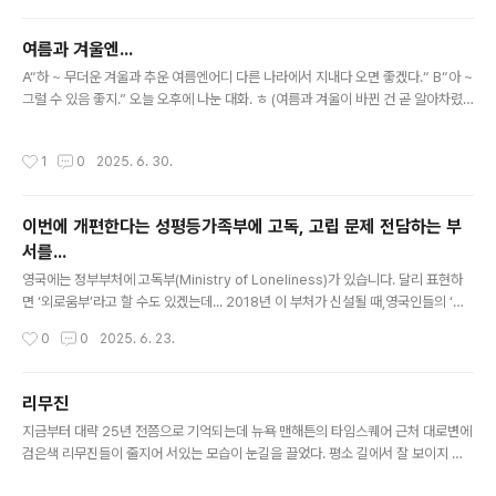
신고할 때 제대로 했는지 따져봐야 하고. 어느 쪽이든 조사는 필수인 듯한데... 그리고
또 하나 궁금한 것은건강보험료 산정에 반영할 것이냐.. 는 것. 일반인들의 재산 변동
여름과 겨울엔...
에는 건강보험료를 칼같이 반영하던데....
글 내용
A“하 ~ 무더운 겨울과 추운 여름엔어디 다른 나라에서 지내다 오면 좋겠다.“ B“아 ~
그럴 수 있음 좋지.” 오늘 오후에 나눈 대화. ㅎ (여름과 겨울이 바뀐 건 곧 알아차렸
지만, 그건 중요하지 않았음.^^)
작성시간
1
0
2025. 6. 30.
이번에 개편한다는 성평등가족부에 고독, 고립 문제 전담하는 부
서를...
글 내용
영국에는 정부부처에 고독부(Ministry of Loneliness)가 있습니다. 달리 표현하
면 ‘외로움부’라고 할 수도 있겠는데... 2018년 이 부처가 신설될 때,영국인들의 ‘외
로움지수’가 44%였다고 합니다. 일본도 이걸 벤치마킹해서 2021년 내각관방 안에
작성시간
0
0
2025. 6. 23.
‘고독, 고립 대책 담당실’을 신설했는데 이때 일본인들의 외로움지수는 34% 그런데
최근 조사에 의하면우리나라 사람들의 외로움지수는 55%라고... 흠.... 어떻게 조사
하느냐에 따라 수치가 조금씩 다를 수는 있겠으나우리나라 사람들의 외로움지수가
리무진
매우 높은 수준인 건 분명한 듯합니다. 영국에서는‘사회적 고립’을 흡연·비만만큼이
글 내용
지금부터 대략 25년 전쯤으로 기억되는데 뉴욕 맨해튼의 타임스퀘어 근처 대로변에
나 중요한 사회문제로 인식하여정부 차원의 대책이 필요하다고 판단해서 고독부를
검은색 리무진들이 줄지어 서있는 모습이 눈길을 끌었다. 평소 길에서 잘 보이지 않
신설했다는데... 그들보다 상태가 ..
는 길쭉한 리무진들이번화가의 차선 하나를 독점하다시피 하고 있었다. 그 장면이 신