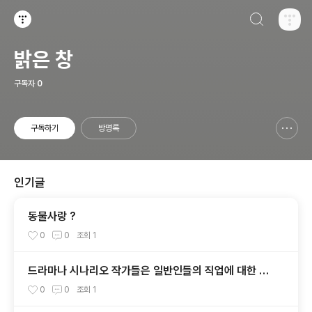
검색하기
티스토리
밝은 창
구독자
0
구독하기
방명록
신고하기 레이어
열기
인기글
동물사랑 ?
0
0
조회
1
드라마나 시나리오 작가들은 일반인들의 직업에 대한 인
식을 바꾸는데 앞장서야...
0
0
조회
1