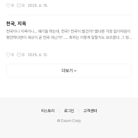
기했고,그 복잡한 거리에서 그렇게 정차하고 있는데도교통경찰로부터 별 다른 제지
작성시간
0
0
2025. 6. 15.
를 받지 않는 것도 신기했다. 그래서 한참동안 지켜보았는데... 그 차들이 서있는 이유
를 근처 상인에게 물어보니부잣집 자제들을 기다리고 있는 중이란다. 아이들이 영화
관람을 마치고 나올 시간이라서 ............ 최근에 검은색 리무진들이 줄지어 서 있는
천국, 지옥
걸 보았다. 화장장 입구에서 ........... 화장장 앞의 리무진들을 보면서자연스럽게 과거
글 내용
의 기억이 떠오른 것인데... ..
천국이니 지옥이니... 얘기들 하는데, 천국? 천국이 별건가? 별다른 걱정 없이마음이
평안하다면이 세상이 곧 천국 아닌가? ..... 혹자는 이렇게 말할지도 모르겠다. 그 정
도가 무슨 천국이냐고.천국은 훨씬 더 좋은 세상이라고.... 흠... 그럴 수도 있겠지. 하
지만 그렇다 하더라도그 이상은 바라지 않는다. 더 이상의 욕심은 .... 없다.
작성시간
0
0
2025. 6. 12.
.............................................. 지옥? 지옥이 별건가? 사랑하는 사람이 세상을 떠나면
남는 자에겐 이 세상이 곧 ‘지옥’ 아닌가? ..... 혹자는이렇게 말할지도 모르겠다. 그 정
도가 무슨 지옥이냐고지옥은 훨씬 더 무시무시하다고... 흠...그럴 수도 있겠지.(만약
더보기
지옥이라는 게 진짜 있다면..) 하지만 ..
의안내
티스토리
로그인
고객센터
© Daum Corp.