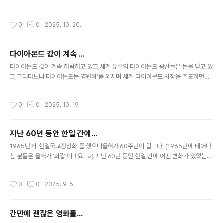
질서를 만들겠다는 목표로 나서고 있기 때문이다.................. 오늘 나온 신문기사의
일부분입니다. 기사의 내용으로 보자면,한국정부는 그동안 외교협상에서 일본이 하
작성시간
0
0
2025. 10. 20.
는 걸 보고 그걸 따라했다는 건데... 흠... 그렇게 하는 것이 안전하다고 생각해서 그랬
는지 모르겠지만,어째 좀 씁쓸하네요. 일본과 다른 우리만의 입장이 있을 때도 많았
을 텐데,왜 그렇게 따라쟁이를 했는지... 암튼 이번에는 그렇게 하지 않겠다니 기대되
다이아몬드 값이 계속 ...
네요. 해당 기사를 좀 더 보겠습니다. 고위 관계자는 19일 “이번 협상은 한국이 일본
글 내용
의 뒤를 따르지 않겠다..
다이아몬드 값이 계속 하락하고 있고,세계 유수의 다이아몬드 광산들은 문을 닫고 있
고,그러다보니‘다이아몬드는 영원히’를 외치며 세계 다이아몬드 시장을 주도하던유
명한 ‘드비어스’사도 침몰하고 있고... 그러하다는데... 암튼천연다이아몬드의 전성시
대가 이젠 막을 내리고 있는 듯... 이유는 랩그로운 다이아몬드(Lab grown diamo
작성시간
0
0
2025. 10. 19.
nd) 때문이라고... 말 그대로 풀이해보자면, ‘실험실에서 재배한 다이아몬드’ 일정한
시설에서탄소에 고온 고압을 가하며 서서히 키운 다이아몬드라고.. 땅속에서 다이아
몬드가 생성되는 원리를 기계적으로 구현한 것이라는데... 그래서 전문가들도 천연다
지난 60년 동안 한일 간에...
이아몬드와 구별을 잘 하지 못할 정도라고.. 게다가 밀폐된 공간 안에서 만들기 때문
글 내용
에색상과 투명도 등의 품질은 대부분 최상의 상태라고..
1965년에 ‘한일국교정상화’를 했으니올해가 60주년이 됩니다. (1965년에 태어나
신 분들은 올해가 ‘회갑’이네요. ㅎ) 지난 60년 동안 한일 간에 어떤 변화가 있었는지
보여주는 재미난 자료를 봤는데, 국가 총 GDP > 60년 동안일본의 국가 총 GDP는
약 4.6배 증가그런데 같은 기간한국의 국가 총 GDP는 약 62.6배 증가했더군요. 인
작성시간
0
0
2025. 9. 5.
당 GDP > 60년 동안일본은 1인당 GDP가 34배 증가그런데 같은 기간한국의 1인
당 GDP는 320배 증가 그래서 이젠 한국이 일본을 역전했어요.한국이 34,640 달
러일본이 33,960 달러 무역총액 > 60년 동안일본의 무역총액은 약 10배 증가그런
간만에 괜찮은 영화를...
데 같은 기간한국의 무역총액은 약 301배 증가 그래서 이제는 양국의 무역규모가 비
글 내용