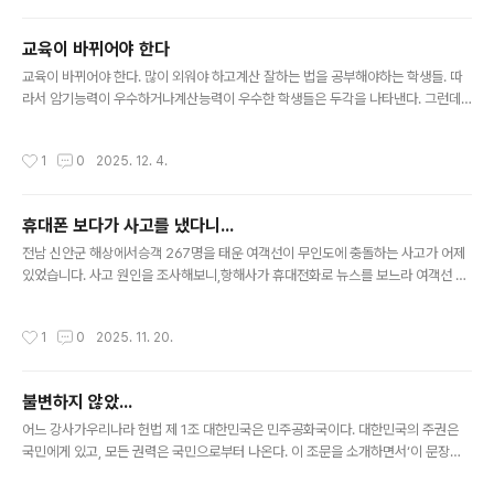
지 나타날 줄은 몰랐네요. 암튼 점점 야박해지는 유럽을 보는 거 같아서어째 씁쓸하
네요. 그런데 이에 반해서 우리나라의 관광지 입장료는 외국에 비하자면 터무니없이
교육이 바뀌어야 한다
낮은데...이거 시정해야하지 않을까요?
글 내용
교육이 바뀌어야 한다. 많이 외워야 하고계산 잘하는 법을 공부해야하는 학생들. 따
라서 암기능력이 우수하거나계산능력이 우수한 학생들은 두각을 나타낸다. 그런데
이런 건 사실컴퓨터가 잘 하지 않나? 그리고 요즘은 한발 더 나아가AI까지 개발되고
있다. 한때 주판 사용하는 능력 즉 ‘주산 능력’을 중시했다. 주판을 잘 사용해야 계산
작성시간
1
0
2025. 12. 4.
을 빨리 할 수 있었기 때문이다. 그래서 돈 계산이 자주 일어나는금융권 취업에는 주
산 능력이 필수 코스였다. 그런데 지금은 어떤가? 계산기나 계수기 등에 다 밀려나지
않았나? 답이 정해져있는 문제를 푸는 교육은이제 바뀌어야 한다. AI시대가 도래하
휴대폰 보다가 사고를 냈다니...
고 있는데,교육시스템은 구태의연하게 암기나 연산능력 평가에 매달리고 있어서야
글 내용
되겠나? .............. 방송에서 어느 분..
전남 신안군 해상에서승객 267명을 태운 여객선이 무인도에 충돌하는 사고가 어제
있었습니다. 사고 원인을 조사해보니,항해사가 휴대전화로 뉴스를 보느라 여객선 항
로를 변경해야 하는 지점을 지나치는 바람에...ㅉㅉ 자동차 운전이라고 한다면코너에
서 핸들을 돌려 회전을 해야 하는데,스마트폰 들여다보느라고그냥 직진하는 바람에
작성시간
1
0
2025. 11. 20.
차가 언덕을 들이받은 것입니다. 기가 막혀서 말문이 막힙니다. 대중교통을 운전하는
사람이어찌 그렇게 무책임할 수 있는지... 그런데 사실우리 주변에 무책임한 운전수
는 가끔 볼 수 있습니다. 버스나 택시를 이용하다보면스마트폰에 자주 눈길을 주는
불변하지 않았...
운전수를 볼 때가 있거든요. 그럴 땐 불안 불안 합니다. 아주 짧은 순간의 방심에도 사
글 내용
고는 날 수 있는데왜들 그러는지 원. 폐 일언하고... 대중교..
어느 강사가우리나라 헌법 제 1조 대한민국은 민주공화국이다. 대한민국의 주권은
국민에게 있고, 모든 권력은 국민으로부터 나온다. 이 조문을 소개하면서‘이 문장은
헌법이 처음 만들어졌을 때부터 지금까지 한 번도 불변하지 않았습니다.‘라고 발언하