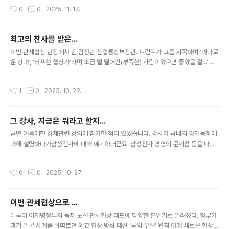
더군요. 듣는 순간어? 뭔가 이상한데?? 생각되었지만강사가 바로 다음 말로 넘어가
작성시간
0
0
2025. 11. 17.
고수강생들도 별 다른 반응이 없어서그냥 넘어가고 말았어요. 강사나 수강생들 대다
수가 표현이 잘못된 걸 인식하지 못한 거죠. 아마도 강사가 평소에 ‘불변의 진리’나
‘불변 법칙’ 등 ‘불변’이라는 단어를 자주 사용한 습관이자신도 모르게 나온 게 아닌
최고의 찬사를 받은...
가? 생각되던데... 암튼 강사는 강의를 계속하고,난 슬며시 웃음을 머금고... ㅎ
글 내용
이번 관세협상 현장에서 뛴 김정관 산업통상부장관. 트럼프가 그를 지목하며 ‘까다로
운 상대’, ‘터프한 협상가’라며‘조금 덜 떨어진(부족한) 사람이었으면 좋았을 걸...’ 이
라고 했다는데... 이 정도면 최고의 찬사를 받은 거 아닌가요? ㅎ 물론 김장관은 대통
령의 지시를 받고 움직였기 때문에저 말은 결국 우리 대통령을 향한 표현이라고 봐야
작성시간
1
0
2025. 10. 29.
겠지만... 미국은 이번에 한국이 이젠 예전처럼 만만하지 않구나...라고 느낀 듯합니
다. 암튼 관세협상이 잘 된 거 같아서 기분이 좋습니다.
그 강사, 지금은 뭐라고 할지...
글 내용
금년 여름에한 경제관련 강의에 참가한 적이 있었습니다. 강사가 국내외 경제동향에
대해 설명하다가삼성전자에 대해 얘기하더군요. 삼성전자 경영의 문제점 등을 나열
하며앞날이 밝질 않으니삼전 주식을 가지고 있으면 팔고 다른 주식을 사는 게 나을
거라고... (그 당시 주가가 6만원 이하였을 겁니다) 수강생들이 지금 당장 팔아야하나
작성시간
0
0
2025. 10. 27.
요?... 물으니조금 오르기도 할 텐데그때 파는 게 좋을 거라고... ......... 불과 몇 달 전
에 있었던 일이기에지금도 그 장면이 눈에 선한데... 그 강사 오늘은 뭐라고 할지... 궁
금하네요. ㅎ
이번 관세협상으로 ...
글 내용
미국이 이재명정부의 독자 노선 관세협상 태도에 당황한 분위기로 알려졌다. 정부가
과거 일본 사례를 뒤따르던 외교 협상 방식 대신 ‘국익 우선’ 원칙 아래 새로운 협상