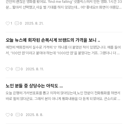
슷해졌답니다. ..
간만에 괜찮은 영화를 봤어요. ‘find me falling’ 넷플릭스에서 만든 영화. 1시간 33
분... 짧아서 선택했고,사실 별 기대를 하지 않았는데... 어? 좋네요!!! 화면이 아름답
고,줄거리 좋고,뒷맛도 좋고... 다 좋아요. ㅎ 뭐랄까? 마치 생각지도 못했던 선물을
받은 느낌? 암튼 기분이 좋습니다. ^^ 기억에 남는 대사 “사랑은 뛰어드는 게 아냐.
작성시간
1
0
2025. 8. 21.
빠져드는 거지.” “혼자 사는 건 쉬워. 함께 사는 게 어렵지.”
오늘 뉴스에 회자된 손목시계 브랜드의 가격을 보니 ..
글 내용
예전에 백화점에서 실수로 가격에 ‘0’ 하나를 더 붙였던 적이 있었답니다. 예를 들어
서, ‘100만 원’이라고 붙여야 하는데 ‘1000만 원’을 붙였다는 거죠. 그랬더니 더 인
기였었다는 얘기가 ... ㅎ ...... 상품의 가격은 파는 사람 맘입니다. 간단합니다. 100만
원을 붙이면 백만 원짜리가 되는 거고,1000만 원을 붙이면 천만 원짜리가 되는 거
작성시간
0
0
2025. 8. 11.
죠. (소비자들이 이런 기본을 알아야 마케팅에 속지 않을 텐데...) 판매자가 가격정책
을 어떻게 세우느냐에 따라상품의 가격이 정해지죠. 가격을 높게 책정해서 일부 계층
에만 판매하는 ‘고가정책’도 있고,부담 없는 가격으로 널리 많이 팔기위한 ‘박리다매
노인 분들 중 상당수는 아직도 ...
정책’도 있죠.(물론 다른 형태도 있고요.) ........ 오늘 뉴스에 회자된 손목시계 브랜드
글 내용
의 가..
오늘 은행에 가서번호표를 뽑고 의자에 앉아있는데,노인 한분이 전화통화를 하면서
바로 옆에 앉더군요. 그래서 본의 아니게 통화내용을 다 듣게 되었어요. 큰소리로 대
화하는 건 아니었지만,바로 옆이기 때문인지 다 들렸고,상대방 목소리도 뚜렷하게 들
릴 정도였지요. “삼성전자 좋아지는 거 같던데, 조금 더 가지고 가도 되겠지요?” (상
작성시간
0
0
2025. 8. 8.
대방이 약간 당황하는 목소리로) “네? 삼성전자요?” “네, 삼성전자” “그건 전에 6만
원대에서 팔았는데요.” “아 ~ 그랬나요?” “네” “음... 암튼 앞으로도 잘 부탁해요.”
..... 대화 내용을 봤을 때,증권사의 담당 영업직원하고 통화하는 거 같았는데,.. 삼성